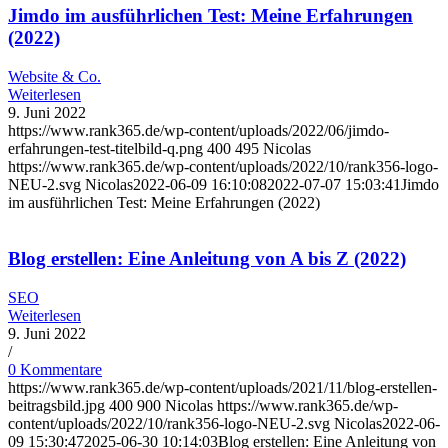
Jimdo im ausführlichen Test: Meine Erfahrungen
(2022)
Website & Co.
Weiterlesen
9. Juni 2022
https://www.rank365.de/wp-content/uploads/2022/06/jimdo-
erfahrungen-test-titelbild-q.png
400
495
Nicolas
https://www.rank365.de/wp-content/uploads/2022/10/rank356-logo-
NEU-2.svg
Nicolas
2022-06-09 16:10:08
2022-07-07 15:03:41
Jimdo
im ausführlichen Test: Meine Erfahrungen (2022)
Blog erstellen: Eine Anleitung von A bis Z (2022)
SEO
Weiterlesen
9. Juni 2022
/
0 Kommentare
https://www.rank365.de/wp-content/uploads/2021/11/blog-erstellen-
beitragsbild.jpg
400
900
Nicolas
https://www.rank365.de/wp-
content/uploads/2022/10/rank356-logo-NEU-2.svg
Nicolas
2022-06-
09 15:30:47
2025-06-30 10:14:03
Blog erstellen: Eine Anleitung von