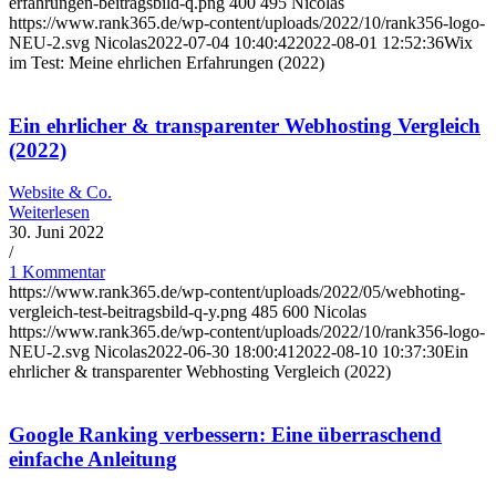
erfahrungen-beitragsbild-q.png
400
495
Nicolas
https://www.rank365.de/wp-content/uploads/2022/10/rank356-logo-
NEU-2.svg
Nicolas
2022-07-04 10:40:42
2022-08-01 12:52:36
Wix
im Test: Meine ehrlichen Erfahrungen (2022)
Ein ehrlicher & transparenter Webhosting Vergleich
(2022)
Website & Co.
Weiterlesen
30. Juni 2022
/
1 Kommentar
https://www.rank365.de/wp-content/uploads/2022/05/webhoting-
vergleich-test-beitragsbild-q-y.png
485
600
Nicolas
https://www.rank365.de/wp-content/uploads/2022/10/rank356-logo-
NEU-2.svg
Nicolas
2022-06-30 18:00:41
2022-08-10 10:37:30
Ein
ehrlicher & transparenter Webhosting Vergleich (2022)
Google Ranking verbessern: Eine überraschend
einfache Anleitung