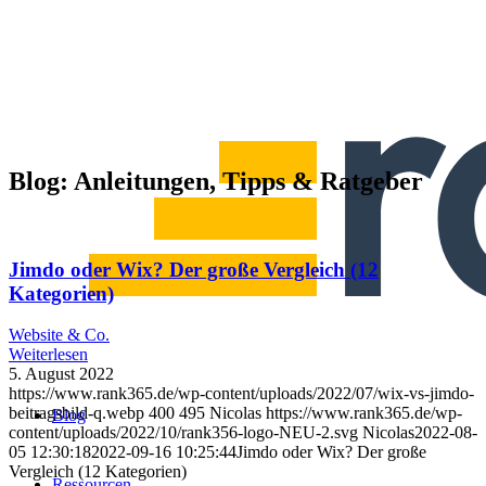
Blog: Anleitungen, Tipps & Ratgeber
Jimdo oder Wix? Der große Vergleich (12
Kategorien)
Website & Co.
Weiterlesen
5. August 2022
https://www.rank365.de/wp-content/uploads/2022/07/wix-vs-jimdo-
beitragsbild-q.webp
400
495
Nicolas
https://www.rank365.de/wp-
Blog
content/uploads/2022/10/rank356-logo-NEU-2.svg
Nicolas
2022-08-
05 12:30:18
2022-09-16 10:25:44
Jimdo oder Wix? Der große
Vergleich (12 Kategorien)
Ressourcen